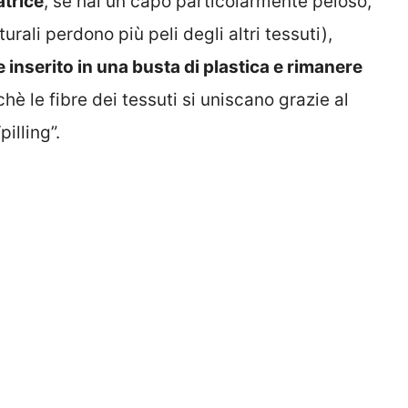
atrice
, se hai un capo particolarmente peloso,
urali perdono più peli degli altri tessuti),
e inserito in una busta di plastica e rimanere
nchè le fibre dei tessuti si uniscano grazie al
illing”.