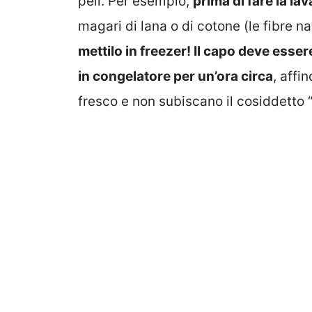
peli. Per esempio,
prima di fare la lav
magari di lana o di cotone (le fibre nat
mettilo in freezer! Il capo deve esser
in congelatore per un’ora circa
, affi
fresco e non subiscano il cosiddetto “p