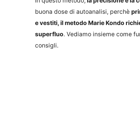
In questo metodo,
la precisione e la 
buona dose di autoanalisi, perchè
pri
e vestiti, il metodo Marie Kondo richied
superfluo
. Vediamo insieme come fu
consigli.