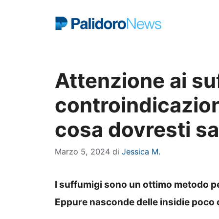
Vai
al
contenuto
Attenzione ai suf
controindicazion
cosa dovresti s
Marzo 5, 2024
di
Jessica M.
I suffumigi sono un ottimo metodo per 
Eppure nasconde delle insidie poco 