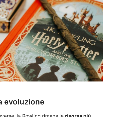
a evoluzione
overse, la Rowling rimane la
risorsa più