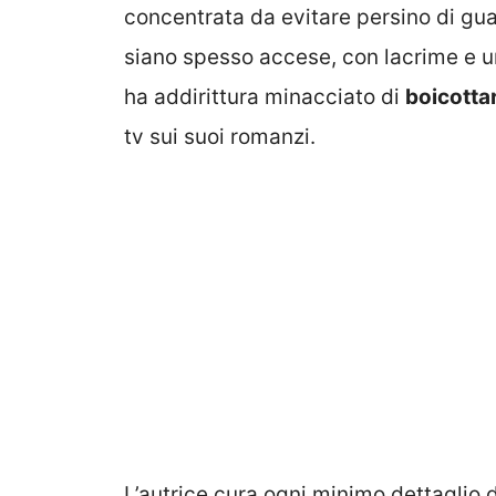
concentrata da evitare persino di guar
siano spesso accese, con lacrime e url
ha addirittura minacciato di
boicotta
tv sui suoi romanzi.
L’autrice cura ogni minimo dettaglio d