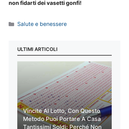
non fidarti dei vasetti gonfi!
Categorie
Salute e benessere
ULTIMI ARTICOLI
Vincite Al Lotto, Con Questo
Metodo Puoi Portare A Casa
Tantissimi Soldi: Perché Non