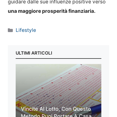
guidare dalle sue influenze positive verso
una maggiore prosperità finanziaria.
Categorie
Lifestyle
ULTIMI ARTICOLI
Vincite Al Lotto, Con Questo
Metodo Puoi Portare A Casa