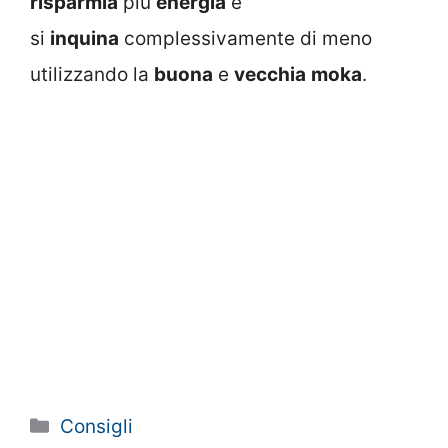
risparmia
più
energia
e
si
inquina
complessivamente di meno
utilizzando la
buona
e
vecchia
moka
.
Categorie
Consigli