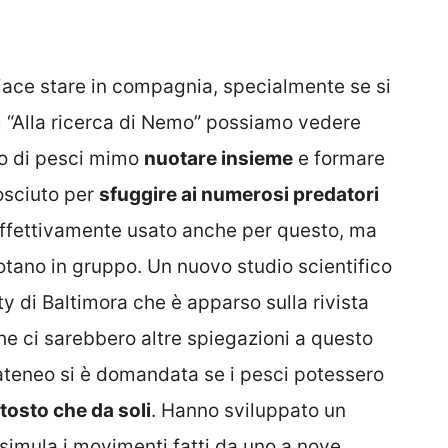
 piace stare in compagnia, specialmente se si
m “Alla ricerca di Nemo” possiamo vedere
o di pesci mimo
nuotare insieme
e formare
osciuto per
sfuggire ai numerosi predatori
effettivamente usato anche per questo, ma
uotano in gruppo. Un nuovo studio scientifico
y di Baltimora che è apparso sulla rivista
che ci sarebbero altre spiegazioni a questo
’ateneo si è domandata se i pesci potessero
ttosto che da soli
. Hanno sviluppato un
imula i movimenti fatti da uno a nove