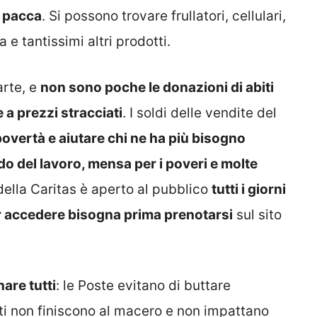
i pacca
. Si possono trovare frullatori, cellulari,
 e tantissimi altri prodotti.
arte, e
non sono poche le donazioni di abiti
e a prezzi stracciati
. I soldi delle vendite del
povertà e aiutare chi ne ha più bisogno
do del lavoro, mensa per i poveri e molte
 della Caritas è aperto al pubblico
tutti i giorni
er accedere bisogna prima prenotarsi
sul sito
are tutti
: le Poste evitano di buttare
sti non finiscono al macero e non impattano