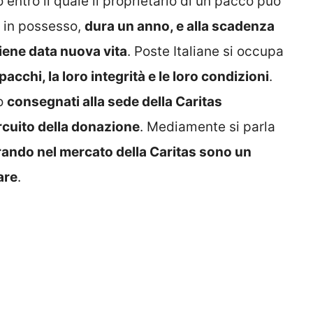
do entro il quale il proprietario di un pacco può
e in possesso,
dura un anno, e alla scadenza
viene data nuova vita
. Poste Italiane si occupa
pacchi, la loro integrità e le loro condizioni
.
no
consegnati alla sede della Caritas
rcuito della donazione
. Mediamente si parla
ando nel mercato della Caritas sono un
are
.