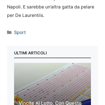
Napoli. E sarebbe un’altra gatta da pelare
per De Laurentiis.
Categorie
Sport
ULTIMI ARTICOLI
Vincite Al Lotto, Con Questo