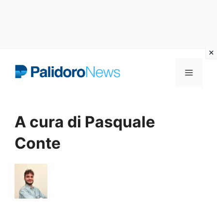
Vai
Menu
al
contenuto
A cura di Pasquale
Conte